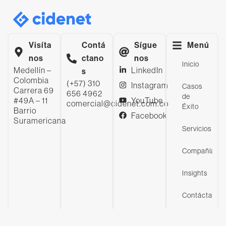
Visíta
Contá
Sígue
Menú
nos
ctano
nos
Inicio
Medellín –
LinkedIn
s
Colombia
(+57) 310
Instagram
Casos
Carrera 69
656 4962
de
#49A – 11
YouTube
comercial@cidenet.com.co
Éxito
Barrio
Facebook
Suramericana
Servicios
Compañía
Insights
Contáctanos